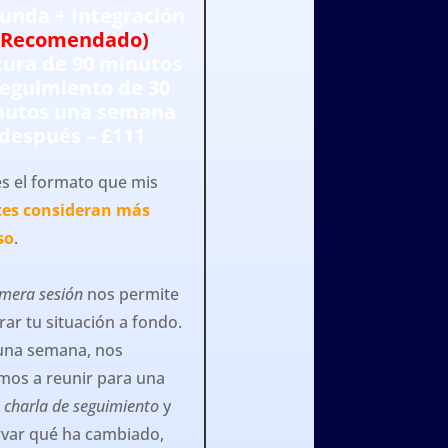
unda + Integración
(Recomendado)
tura de 90 minutos
seguimiento de 30
nutos una semana
después – £111
es el formato que mis
tes consideran más
so
.
imera sesión
nos permite
rar tu situación a fondo.
una semana, nos
mos a reunir para una
e
charla de seguimiento
y
var qué ha cambiado,