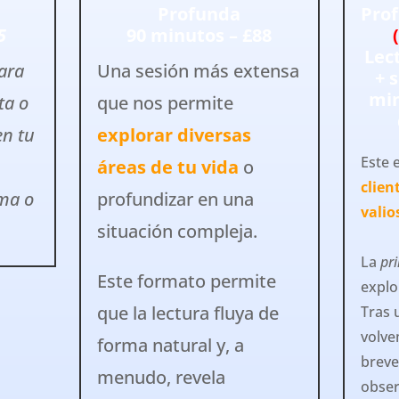
Profunda
Prof
5
90 minutos – £88
Lec
ara
Una sesión más extensa
+ 
mi
ta o
que nos permite
en tu
explorar diversas
Este 
áreas de tu vida
o
clien
ema o
profundizar en una
valio
situación compleja.
La
pr
Este formato permite
explo
que la lectura fluya de
Tras 
volve
forma natural y, a
brev
menudo, revela
obser