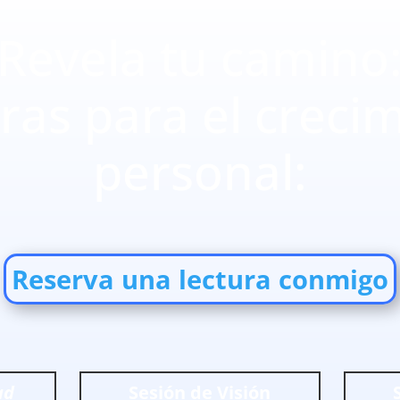
Revela tu camino
ras para el creci
personal:
Reserva una lectura conmigo
ad
Sesión de Visión