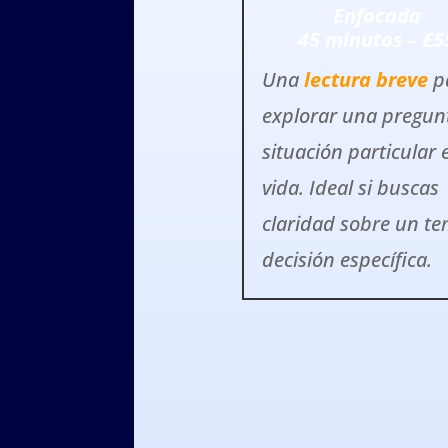
Enfocada
45 minutos – £5
Una
lectura breve
p
explorar una pregun
situación particular 
vida. Ideal si buscas
claridad sobre un t
decisión específica.