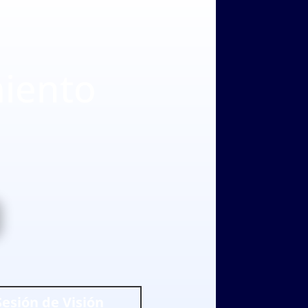
:
miento
Sesión de Visión