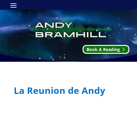
Book A Reading
La Reunion de Andy
Suscripción:
11,11€ al mes